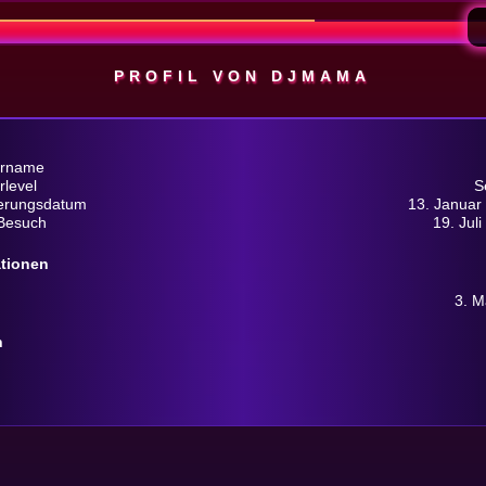
PROFIL VON DJMAMA
ername
rlevel
S
ierungsdatum
13. Januar
 Besuch
19. Jul
ationen
3. M
n