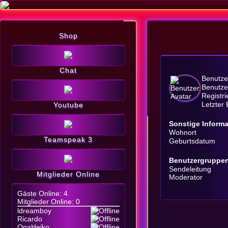
Shop
Chat
Benutz
Benutze
Registr
Letzter
Youtube
Sonstige Inform
Wohnort
Teamspeak 3
Geburtsdatum
Benutzergruppe
Sendeleitung
Mitglieder Online
Moderator
Gäste Online: 4
Mitglieder Online: 0
ldreamboy
Ricardo
OpaHeiko