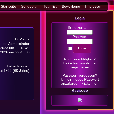
Startseite
Sendeplan
Teamlist
Bewerbung
Impressum
Login
Benutzername
Passwort
DJMama
eiten Administrator
 2023 um 22:15:49
i 2026 um 22:45:58
Noch kein Mitglied?
Klicke hier
um dich zu
Hebertsfelden
registrieren
ai 1966 (60 Jahre)
Passwort vergessen?
Um ein neues Passwort
anzufordern
klicke hier
.
-
-
Radio.de